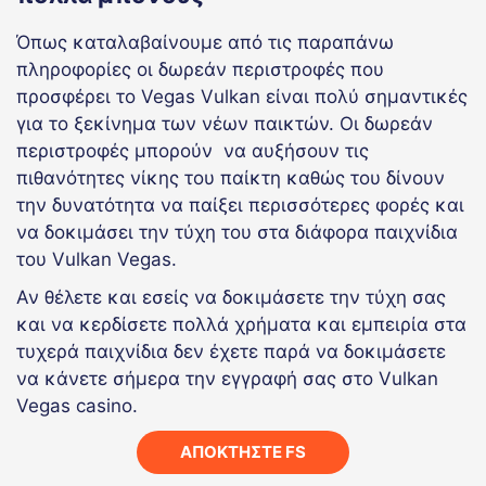
Όπως καταλαβαίνουμε από τις παραπάνω
πληροφορίες οι δωρεάν περιστροφές που
προσφέρει το
Vegas Vulkan
είναι πολύ σημαντικές
για το ξεκίνημα των νέων παικτών. Οι δωρεάν
περιστροφές μπορούν να αυξήσουν τις
πιθανότητες νίκης του παίκτη καθώς του δίνουν
την δυνατότητα να παίξει περισσότερες φορές και
να δοκιμάσει την τύχη του στα διάφορα παιχνίδια
του Vulkan Vegas.
Αν θέλετε και εσείς να δοκιμάσετε την τύχη σας
και να κερδίσετε πολλά χρήματα και εμπειρία στα
τυχερά παιχνίδια δεν έχετε παρά να δοκιμάσετε
να κάνετε σήμερα την εγγραφή σας στο Vulkan
Vegas casino.
ΑΠΟΚΤΉΣΤΕ FS