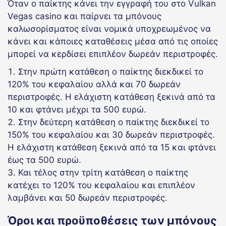
Όταν ο παίκτης κάνει την εγγραφή του στο Vulkan
Vegas casino και παίρνει τα μπόνους
καλωσορίσματος είναι νομικά υποχρεωμένος να
κάνει και κάποιες καταθέσεις μέσα από τις οποίες
μπορεί να κερδίσει επιπλέον δωρεάν περιστροφές.
Στην πρώτη κατάθεση ο παίκτης διεκδικεί το
120% του κεφαλαίου αλλά και 70 δωρεάν
περιστροφές. Η ελάχιστη κατάθεση ξεκινά από τα
10 και φτάνει μέχρι τα 500 ευρώ.
Στην δεύτερη κατάθεση ο παίκτης διεκδικεί το
150% του κεφαλαίου και 30 δωρεάν περιστροφές.
Η ελάχιστη κατάθεση ξεκινά από τα 15 και φτάνει
έως τα 500 ευρώ.
Και τέλος στην τρίτη κατάθεση ο παίκτης
κατέχει το 120% του κεφαλαίου και επιπλέον
λαμβάνει και 50 δωρεάν περιστροφές.
Όροι και προϋποθέσεις των μπόνους